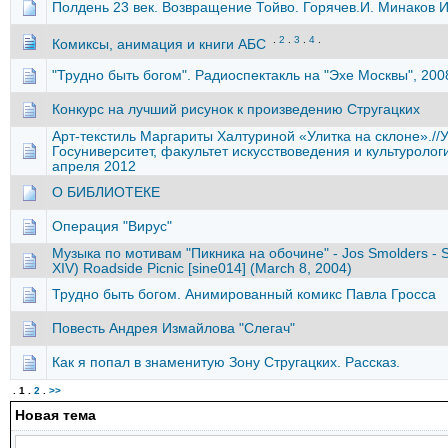
Полдень 23 век. Возвращение Тойво. Горячев.И. Минаков И
.
2
.
3
.
4
.
Комиксы, анимация и книги АБС
"Трудно быть богом". Радиоспектакль на "Эхе Москвы", 200
Конкурс на лучший рисунок к произведению Стругацких
Арт-текстиль Маргариты Халтуриной «Улитка на склоне».//
Госуниверситет, факультет искусствоведения и культурологи
апреля 2012
О БИБЛИОТЕКЕ
Операция "Вирус"
Музыка по мотивам "Пикника на обочине" - Jos Smolders - Sin
XIV) Roadside Picnic [sine014] (March 8, 2004)
Трудно быть богом. Анимированный комикс Павла Гросса
Повесть Андрея Измайлова "Слегач"
Как я попал в знаменитую Зону Cтругацких. Рассказ.
.
1
.
2
.
>>
Новая тема