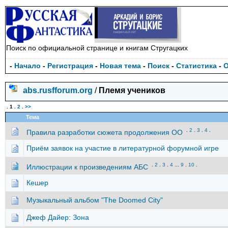
Поиск по официальной странице и книгам Стругацких
-
Начало
-
Регистрация
-
Новая тема
-
Поиск
-
Статистика
-
abs.rusfforum.org
/
Племя учеников
.
1
.
2
.
>>
Тема
.
2
.
3
.
4
.
Правила разработки сюжета продолжения ОО
Приём заявок на участие в литературной форумной игре
.
2
.
3
.
4
...
9
.
10
.
Иллюстрации к произведениям АБС
Кешер
Музыкальный альбом "The Doomed City"
Джеф Дайер: Зона