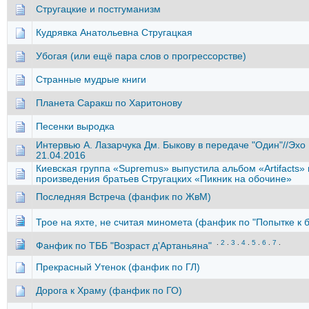
Стругацкие и постгуманизм
Кудрявка Анатольевна Стругацкая
Убогая (или ещё пара слов о прогрессорстве)
Странные мудрые книги
Планета Саракш по Харитонову
Песенки выродка
Интервью А. Лазарчука Дм. Быкову в передаче "Один"//Эхо
21.04.2016
Киевская группа «Supremus» выпустила альбом «Artifacts»
произведения братьев Стругацких «Пикник на обочине»
Последняя Встреча (фанфик по ЖвМ)
Трое на яхте, не считая миномета (фанфик по "Попытке к б
.
2
.
3
.
4
.
5
.
6
.
7
.
Фанфик по ТББ "Возраст д'Артаньяна"
Прекрасный Утенок (фанфик по ГЛ)
Дорога к Храму (фанфик по ГО)