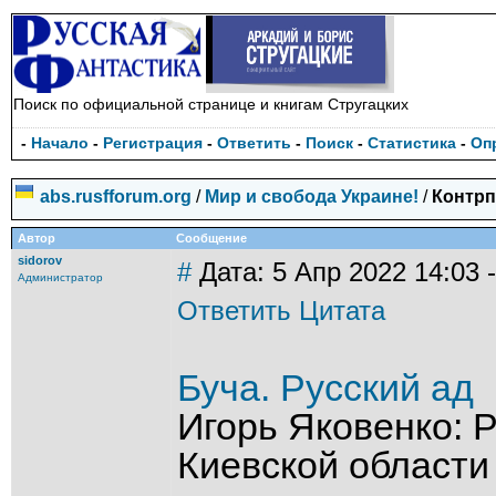
Поиск по официальной странице и книгам Стругацких
-
Начало
-
Регистрация
-
Ответить
-
Поиск
-
Статистика
-
Оп
abs.rusfforum.org
/
Мир и свобода Украине!
/
Контрп
Автор
Сообщение
sidorov
#
Дата: 5 Апр 2022 14:03 -
Администратор
Ответить
Цитата
Буча. Русский ад
Игорь Яковенко: 
Киевской области