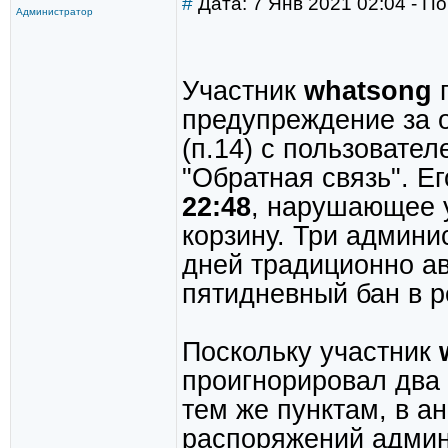
#
Дата: 7 Янв 2021 02:04 - По
Администратор
Участник
whatsong
п
предупреждение за о
(п.14) с пользовате
"Обратная связь". Е
22:48
, нарушающее 
корзину. Три админи
дней традиционно ав
пятидневный бан в р
Поскольку участник
проигнорировал два
тем же пунктам, в а
распоряжений админи