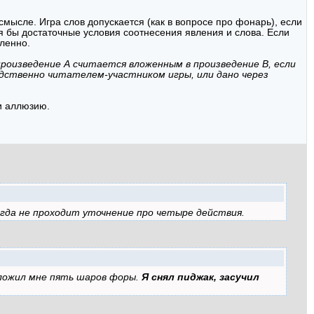
мысле. Игра слов допускается (как в вопросе про фонарь), если
тя бы достаточные условия соотнесения явления и слова. Если
сленно.
произведение А считается вложенным в произведение В, если
едственно читателем-участником игры, или дано через
ли аллюзию.
огда не проходит уточнение про четыре действия.
дложил мне пять шаров форы.
Я снял пиджак, засучил