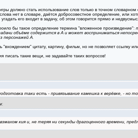
гры должно стать использование слов только в точном словарном с
 слова нет в словаре, даётся добросовестное определение, или хо
 угадать его входит в задачу, об этом говорится прямо и недвусмы
роило бы такое определение термина "вложенное произведение":
задачи объёме содержится в А и может восприниматься непоср
из персонажей А.
ь "вхождением" цитату, картину, фильм, но не позволяет ссылку и
ия писать такие вещи, не задавайте таких вопросов!
одготовка таки есть - привязывание камешка к верёвке, - но т
м:
змахом кия и, не теряя ни секунды драгоценного времени, пре