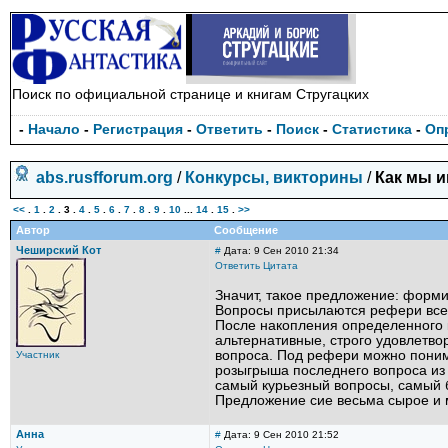
Поиск по официальной странице и книгам Стругацких
-
Начало
-
Регистрация
-
Ответить
-
Поиск
-
Статистика
-
Оп
abs.rusfforum.org
/
Конкурсы, викторины
/
Как мы и
<<
.
1
.
2
.
3
.
4
.
5
.
6
.
7
.
8
.
9
.
10
...
14
.
15
.
>>
Автор
Сообщение
Чеширский Кот
#
Дата: 9 Сен 2010 21:34
Ответить
Цитата
Значит, такое предложение: форми
Вопросы присылаются рефери всем
После накопления определенного к
альтернативные, строго удовлетв
вопроса. Под рефери можно понима
Участник
розыгрыша последнего вопроса из 
самый курьезный вопросы, самый б
Предложение сие весьма сырое и м
Анна
#
Дата: 9 Сен 2010 21:52