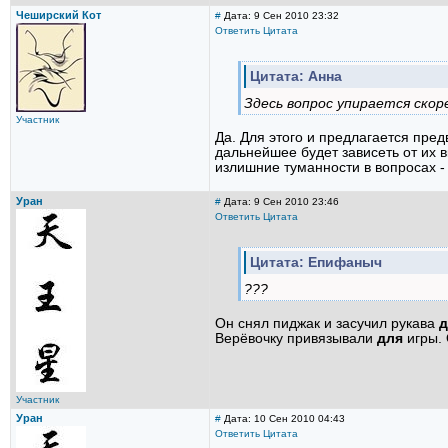
Чеширский Кот
#
Дата: 9 Сен 2010 23:32
Ответить
Цитата
Цитата: Анна
Здесь вопрос упирается скор
Участник
Да. Для этого и предлагается пре
дальнейшее будет зависеть от их 
излишние туманности в вопросах - 
Уран
#
Дата: 9 Сен 2010 23:46
Ответить
Цитата
Цитата: Епифаныч
???
Он снял пиджак и засучил рукава
д
Верёвочку привязывали
для
игры.
Участник
Уран
#
Дата: 10 Сен 2010 04:43
Ответить
Цитата