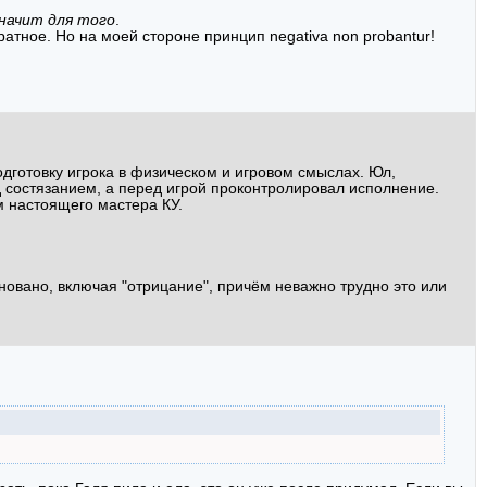
значит для того
.
ратное. Но на моей стороне принцип negativa non probantur!
подготовку игрока в физическом и игровом смыслах. Юл,
д состязанием, а перед игрой проконтролировал исполнение.
м настоящего мастера КУ.
новано, включая "отрицание", причём неважно трудно это или