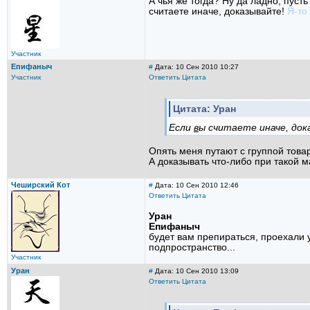
А чья же тогда? Ну да ладно, пусть
считаете иначе, доказывайте!
Я-то
Участник
Епифаныч
#
Дата: 10 Сен 2010 10:27
Участник
Ответить
Цитата
Цитата: Уран
Если
в
ы считаете иначе, док
Опять меня путают с группой товар
А доказывать что-либо при такой м
Чеширский Кот
#
Дата: 10 Сен 2010 12:46
Ответить
Цитата
Уран
Епифаныч
будет вам препираться, проехали уж
подпространство...
Участник
Уран
#
Дата: 10 Сен 2010 13:09
Ответить
Цитата