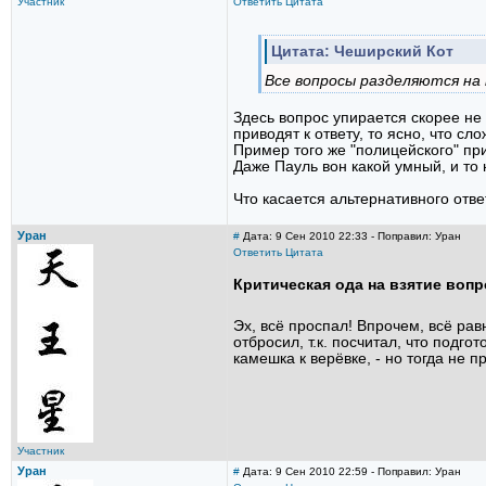
Участник
Ответить
Цитата
Цитата: Чеширский Кот
Все вопросы разделяются на 
Здесь вопрос упирается скорее не
приводят к ответу, то ясно, что с
Пример того же "полицейского" пр
Даже Пауль вон какой умный, и то 
Что касается альтернативного отве
Уран
#
Дата: 9 Сен 2010 22:33 - Поправил: Уран
Ответить
Цитата
Критическая ода на взятие вопр
Эх, всё проспал! Впрочем, всё рав
отбросил, т.к. посчитал, что подго
камешка к верёвке, - но тогда не 
Участник
Уран
#
Дата: 9 Сен 2010 22:59 - Поправил: Уран