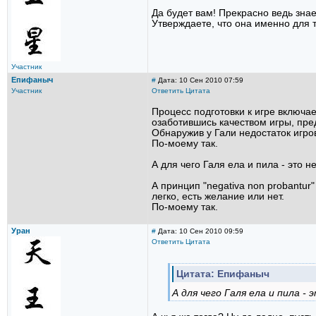
Да будет вам! Прекрасно ведь знае
Утверждаете, что она именно для т
Участник
Епифаныч
#
Дата: 10 Сен 2010 07:59
Участник
Ответить
Цитата
Процесс подготовки к игре включае
озаботившись качеством игры, пре
Обнаружив у Гали недостаток игро
По-моему так.
А для чего Галя ела и пила - это н
А принцип "negativa non probantu
легко, есть желание или нет.
По-моему так.
Уран
#
Дата: 10 Сен 2010 09:59
Ответить
Цитата
Цитата: Епифаныч
А для чего Галя ела и пила - 