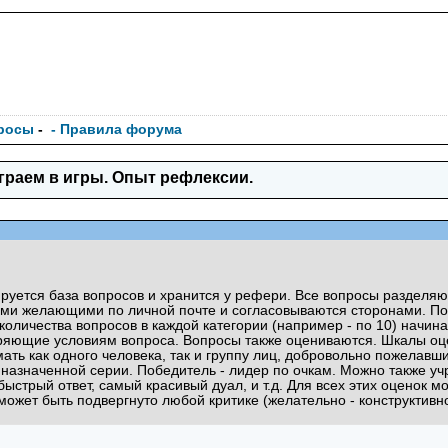
росы
-
- Правила форума
граем в игры. Опыт рефлексии.
руется база вопросов и хранится у рефери. Все вопросы разделяют
и желающими по личной почте и согласовываются сторонами. Посл
оличества вопросов в каждой категории (например - по 10) начина
оряющие условиям вопроса. Вопросы также оцениваются. Шкалы оц
ть как одного человека, так и группу лиц, добровольно пожелавши
назначенной серии. Победитель - лидер по очкам. Можно также у
ыстрый ответ, самый красивый дуал, и т.д. Для всех этих оценок м
ожет быть подвергнуто любой критике (желательно - конструктивн