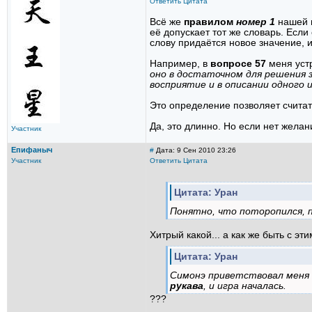
Ответить
Цитата
Всё же
правилом
номер 1
нашей и
её допускает тот же словарь. Если
слову придаётся новое значение, и
Например, в
вопросе 57
меня уст
оно в достаточном для решения 
восприятие и в описании одного 
Это определение позволяет считат
Да, это длинно. Но если нет желан
Участник
Епифаныч
#
Дата: 9 Сен 2010 23:26
Участник
Ответить
Цитата
Цитата: Уран
Понятно, что поторопился, п
Хитрый какой... а как же быть с эти
Цитата: Уран
Симонэ приветствовал меня в
рукава
, и игра началась.
???