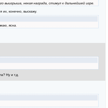
о выигрыша, некая награда, стимул к дальнейшей игре.
я их, конечно, выскажу.
маю, ясна.
а? Ну и т.д.