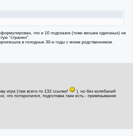
сформулирован, что и 10 подсказок (тоже весьма одиозных) не
стую "странен".
 произошла в голодные 30-е годы с моим родственником.
ву игра (там всего-то 132 ссылки!
), но без колебаний
но, что поторопился, подготовка таки есть - привязывание