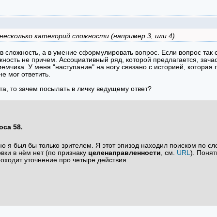
несколько категорий сложности (например 3, или 4).
 в сложность, а в умение сформулировать вопрос. Если вопрос так 
ложность не причем. Ассоциативный ряд, которой предлагается, зача
иемчика. У меня "наступание" на ногу связано с историей, которая
не мог ответить.
та, то зачем посылать в личку ведущему ответ?
оса 58.
но я был бы только зрителем. Я этот эпизод находил поиском по сло
товки в нём нет (по признаку
целенаправленности
, см.
URL
). Понят
проходит уточнение про четыре действия.