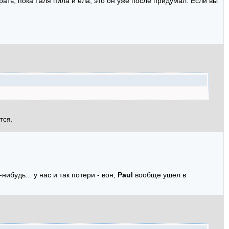
грать, пока Галя пила и ела, это он уже после придумал. Если вы
тся.
ибудь... у нас и так потери - вон,
Paul
вообще ушел в