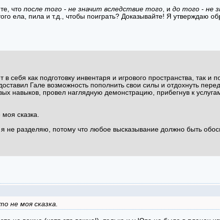
те, что
после того - не значит вследствие того
, и
до того - не 
ого ела, пила и т.д., чтобы поиграть? Доказывайте! Я утверждаю об
т в себя как подготовку инвентаря и игрового пространства, так и 
доставил Гале возможность пополнить свои силы и отдохнуть пере
вых навыков, провел наглядную демонстрацию, прибегнув к услуга
е моя сказка.
r" я не разделяю, потому что любое высказывание должно быть обос
это не моя сказка.