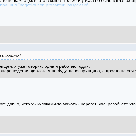
 это не важно (хотя это важно!), только и у Юла не было в планах и
 принцип "negativa non probantur" разделяю!
азывайте!
ищей, я уже говорил: один я работаю, один.
анере ведения диалога я не буду, не из принципа, а просто не хоче
е давно, чего уж кулаками-то махать - неровен час, разобьете что-н