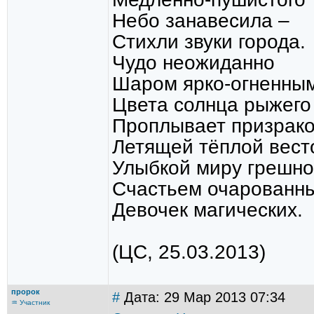
Небо занавесила –
Стихли звуки города.
Чудо неожиданно
Шаром ярко-огненным
Цвета солнца рыжего
Проплывает призрако
Летящей тёплой вест
Улыбкой миру грешн
Счастьем очарованны
Девочек магических.
(ЦС, 25.03.2013)
пророк
#
Дата: 29 Мар 2013 07:34
♒ Участник