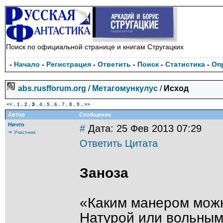
Поиск по официальной странице и книгам Стругацких
-
Начало
-
Регистрация
-
Ответить
-
Поиск
-
Статистика
-
Оп
abs.rusfforum.org
/
Метагомункулус
/
Исxод
<<
.
1
.
2
.
3
.
4
.
5
.
6
.
7
.
8
.
9
.
>>
Автор
Сообщение
Ничто
#
Дата: 25 Фев 2013 07:29
♒ Участник
Ответить
Цитата
Заноза
«Каким манером можн
Натурой или вольным