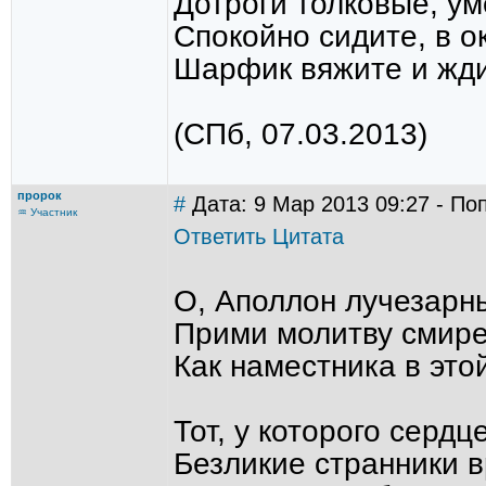
Дотроги толковые, ум
Спокойно сидите, в о
Шарфик вяжите и ждит
(СПб, 07.03.2013)
пророк
#
Дата: 9 Мар 2013 09:27 - По
♒ Участник
Ответить
Цитата
О, Аполлон лучезарны
Прими молитву смирен
Как наместника в этой
Тот, у которого сердц
Безликие странники 