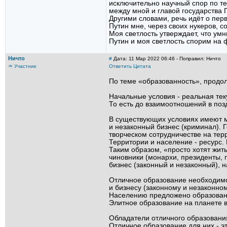
исключительно научный спор по те
между мной и главой государства П
Другими словами, речь идёт о перв
Путин мне, через своих нукеров, с
Моя светлость утверждает, что умн
Путин и моя светлость спорим на ф
Ничто
#
Дата: 11 Мар 2022 06:46 - Поправил: Ничто
♒ Участник
Ответить
Цитата
По теме «образованность», продо
Начальные условия - реальная те
То есть до взаимоотношений в поз
В существующих условиях имеют м
и незаконный бизнес (криминал). 
творческом сотрудничестве на тер
Территории и население - ресурс.
Таким образом, «просто хотят жит
чиновники (монархи, президенты,
бизнес (законный и незаконный), н
Отличное образование необходимо
и бизнесу (законному и незаконном
Населению предложено образовани
Элитное образование на планете в
Обладатели отличного образования
Отличное образование для них - эт