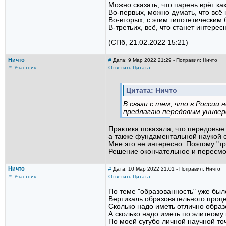
Можно сказать, что парень врёт как
Во-первых, можно думать, что всё н
Во-вторых, с этим гипотетическим
В-третьих, всё, что станет интере
(СПб, 21.02.2022 15:21)
Ничто
#
Дата: 9 Мар 2022 21:29 - Поправил: Ничто
♒ Участник
Ответить
Цитата
Цитата: Ничто
В связи с тем, что в России
предлагаю передовым универ
Практика показала, что передовые
а также фундаментальной наукой с
Мне это не интересно. Поэтому "тре
Решение окончательное и пересмо
Ничто
#
Дата: 10 Мар 2022 21:01 - Поправил: Ничто
♒ Участник
Ответить
Цитата
По теме "образованность" уже было
Вертикаль образовательного проце
Сколько надо иметь отлично образ
А сколько надо иметь по элитному
По моей сугубо личной научной то