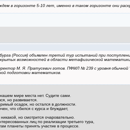
дем в горизонте 5-10 лет, именно в таком горизонте они рас
рга (Россия) объявлен третий тур испытаний при поступлении в
 скрытых возможностей в области метафизической математики
иректор М. Я. Пратусевич готов. ПФМЛ № 239 с уровня обычной
ьной подготовки математиков.
 нашем мире места нет. Судите сами.
я, но развивается.
оримый осадок, но остался в должности.
очен, что сбился с курса и блуждает,
никакой, но смотрится очаровательно.
аинтересованных лиц по реализации третьего тура,
ам планеты принять участие в процессе.