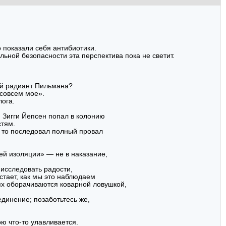
 показали себя антибиотики.
льной безопасности эта перспектива пока не светит.
ый радиант Пильмана?
 совсем мое».
лога.
 Зигги Йепсен попал в колонию
стям.
, то последовал полный провал
ей изоляции» — не в наказание,
 исследовать радости,
стает, как мы это наблюдаем
ях оборачиваются коварной ловушкой,
единение; позаботьтесь же,
ою что-то улавливается.