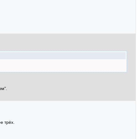
рм".
е трёх.