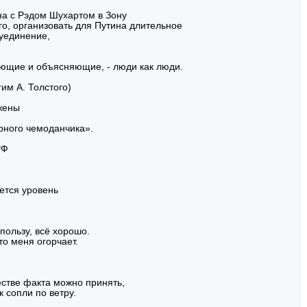
ина с Рэдом Шухартом в Зону
го, организовать для Путина длительное
 уединение,
ающие и объясняющие, - люди как люди.
им А. Толстого)
жены
рного чемоданчика».
РФ
ется уровень
пользу, всё хорошо.
то меня огорчает.
естве факта можно принять,
 сопли по ветру.