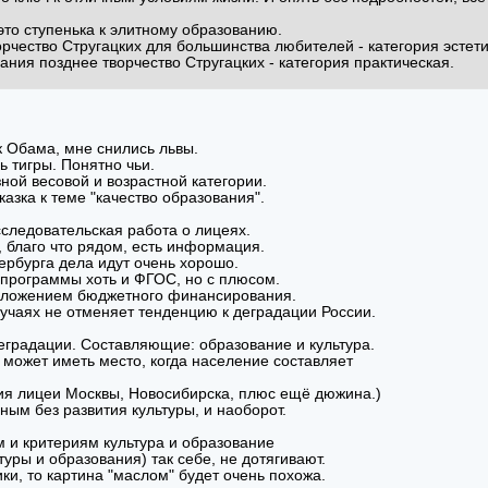
это ступенька к элитному образованию.
орчество Стругацких для большинства любителей - категория эстет
ания позднее творчество Стругацких - категория практическая.
 Обама, мне снились львы.
ь тигры. Понятно чьи.
ной весовой и возрастной категории.
казка к теме "качество образования".
следовательская работа о лицеях.
 благо что рядом, есть информация.
ербурга дела идут очень хорошо.
 программы хоть и ФГОС, но с плюсом.
 вложением бюджетного финансирования.
лучаях не отменяет тенденцию к деградации России.
деградации. Составляющие: образование и культура.
 может иметь место, когда население составляет
ия лицеи Москвы, Новосибирска, плюс ещё дюжина.)
ым без развития культуры, и наоборот.
 и критериям культура и образование
уры и образования) так себе, не дотягивают.
ки, то картина "маслом" будет очень похожа.