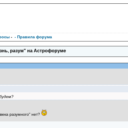
росы
-
- Правила форума
знь, разум" на Астрофоруме
будем?
овека разумного" нет?