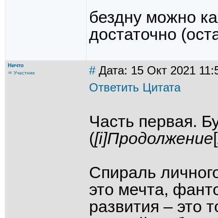
бездну можно к
достаточно (ост
Ничто
#
Дата: 15 Окт 2021 11:
♒ Участник
Ответить
Цитата
Часть первая. Б
(
[i]Продолжение
[
Спираль личного
это мечта, фант
развития – это т