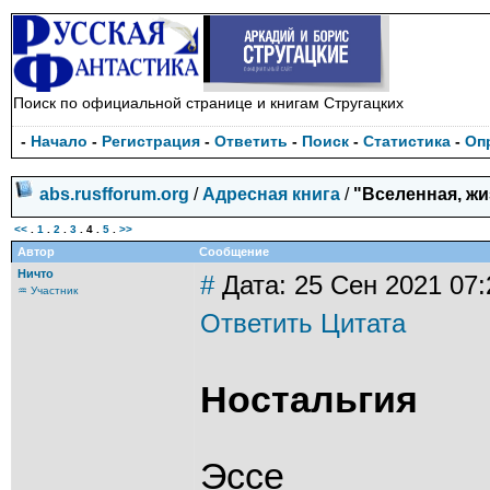
Поиск по официальной странице и книгам Стругацких
-
Начало
-
Регистрация
-
Ответить
-
Поиск
-
Статистика
-
Оп
abs.rusfforum.org
/
Адресная книга
/
"Вселенная, жи
<<
.
1
.
2
.
3
.
4
.
5
.
>>
Автор
Сообщение
Ничто
#
Дата: 25 Сен 2021 07:
♒ Участник
Ответить
Цитата
Ностальгия
Эссе