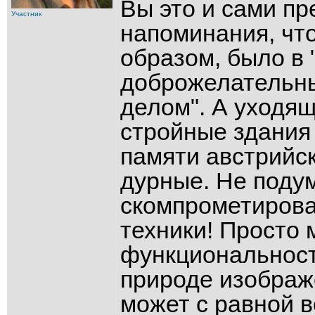
Вы это и сами пр
Участник
напоминания, что
образом, было в 
доброжелательны
делом". А уходящ
стройные здания
памяти австрийс
дурные. Не подум
скомпрометирова
техники! Просто 
функциональност
природе изображ
может с равной в