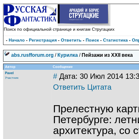
Поиск по официальной странице и книгам Стругацких
-
Начало
-
Регистрация
-
Ответить
-
Поиск
-
Статистика
-
Оп
abs.rusfforum.org
/
Курилка
/
Пейзажи из XXII века
Автор
Сообщение
Pavel
#
Дата: 30 Июл 2014 13:
Участник
Ответить
Цитата
Прелестную карт
Петербурге: летн
архитектура, со 