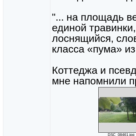
"... на площадь 
единой травинки,
лоснящийся, слов
класса «пума» из
Коттеджа и псевд
мне напомнили п
DSC_08461.jpg