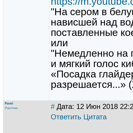
https://m.youtub
"На сером в бел
нависшей над во
поставленные ко
или
"Немедленно на 
и мягкий голос к
«Посадка глайде
разрешается...» 
Pavel
#
Дата: 12 Июн 2018 22:2
Участник
Ответить
Цитата