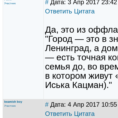
#
Дата: 3 Апр 2017 23:42
Участник
Ответить
Цитата
Да, это из оффл
"Город — это в з
Ленинград, а дом
— есть точная ко
семья до, во вре
в котором живут 
Иська Кацман)."
beamish boy
#
Дата: 4 Апр 2017 10:55
Участник
Ответить
Цитата