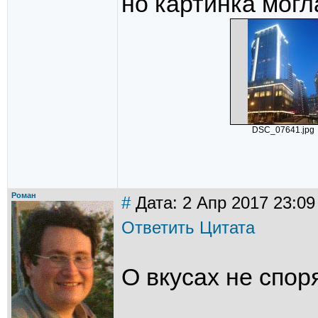
но картинка могл
DSC_07641.jpg
Роман
#
Дата: 2 Апр 2017 23:09
Ответить
Цитата
О вкусах не спор