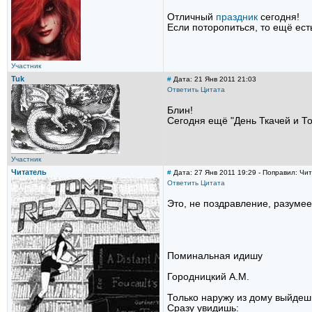
Отличный
праздник
сегодня!
Если поторопиться, то ещё ес
Участник
Tuk
#
Дата: 21 Янв 2011 21:03
Ответить
Цитата
Блин!
Сегодня ещё "День Ткачей и Т
Участник
Читатель
#
Дата: 27 Янв 2011 19:29 - Поправил: Чи
Ответить
Цитата
Это, не поздравление, разумее
Поминальная идишу
Городницкий А.М.
Только наружу из дому выйдеш
Сразу увидишь: