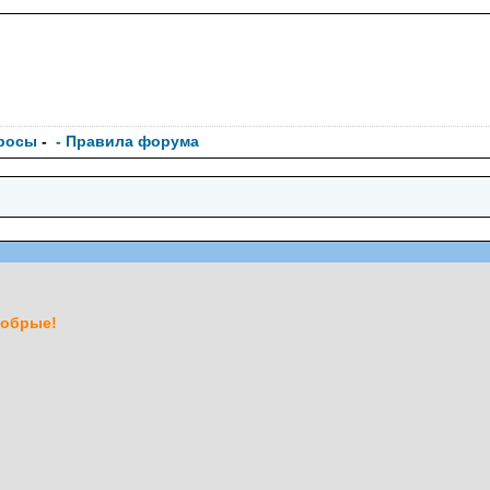
росы
-
- Правила форума
добрые!