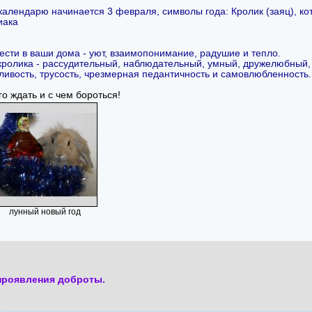
календарю начинается 3 февраля, символы года: Кролик (заяц), кот
иака
сти в ваши дома - уют, взаимопонимание, радушие и тепло.
 кролика - рассудительный, наблюдательный, умный, дружелюбны
ливость, трусость, чрезмерная педантичность и самовлюбленность.
о ждать и с чем бороться!
лунный новый год
 проявления доброты.