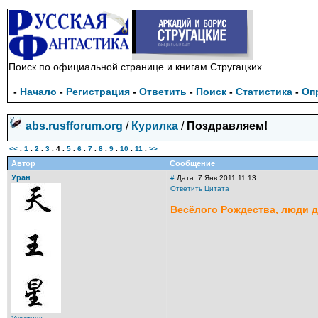
Поиск по официальной странице и книгам Стругацких
-
Начало
-
Регистрация
-
Ответить
-
Поиск
-
Статистика
-
Оп
abs.rusfforum.org
/
Курилка
/
Поздравляем!
<<
.
1
.
2
.
3
.
4
.
5
.
6
.
7
.
8
.
9
.
10
.
11
.
>>
Автор
Сообщение
Уран
#
Дата: 7 Янв 2011 11:13
Ответить
Цитата
Весёлого Рождества, люди 