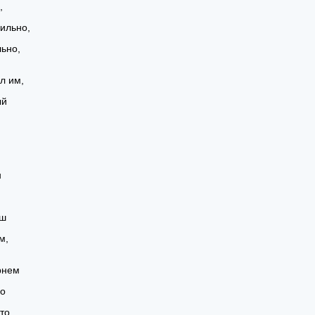
,
ильно,
льно,
ил им,
ый
н
иш
м,
рнем
но
тто