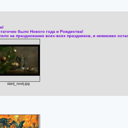
м!
остаточно было Нового года и Рождества!
ло на празднование всех-всех праздников, и немножко остало
starij_novij.jpg