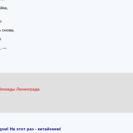
йка,
о
 снова,
е
, —
блокады Ленинграда.
м! На этот раз - китайским!