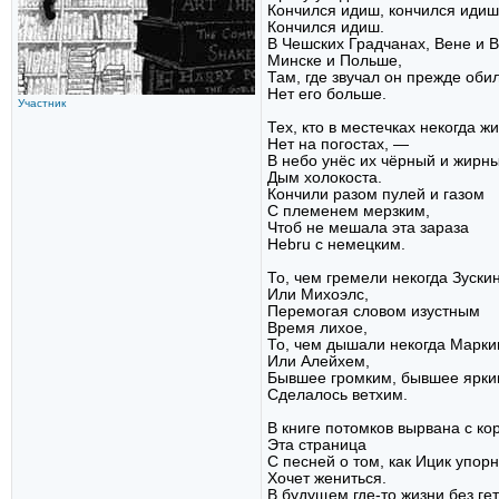
Кончился идиш, кончился идиш
Кончился идиш.
В Чешских Градчанах, Вене и В
Минске и Польше,
Там, где звучал он прежде оби
Нет его больше.
Участник
Тех, кто в местечках некогда ж
Нет на погостах, —
В небо унёс их чёрный и жирн
Дым холокоста.
Кончили разом пулей и газом
С племенем мерзким,
Чтоб не мешала эта зараза
Hebru с немецким.
То, чем гремели некогда Зуски
Или Михоэлс,
Перемогая словом изустным
Время лихое,
То, чем дышали некогда Марк
Или Алейхем,
Бывшее громким, бывшее ярки
Сделалось ветхим.
В книге потомков вырвана с ко
Эта страница
С песней о том, как Ицик упор
Хочет жениться.
В будущем где-то жизни без ге