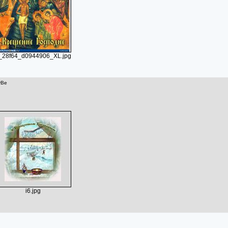
_28f64_d0944906_XL.jpg
yBe
i6.jpg