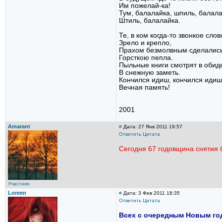
Им пожелай-ка!
Тум, балалайка, шпиль, балала
Штиль, балалайка.
Те, в ком когда-то звонкое слов
Зрело и крепло,
Прахом безмолвным сделались
Горсткою пепла.
Пыльные книги смотрят в обид
В снежную заметь.
Кончился идиш, кончился идиш
Вечная память!
2001
Amarant
#
Дата: 27 Янв 2011 19:57
Ответить
Цитата
Сегодня 67 годовщина снятия 
Участник
Loreen
#
Дата: 3 Фев 2011 18:35
Ответить
Цитата
Всех с очередным Новым годо