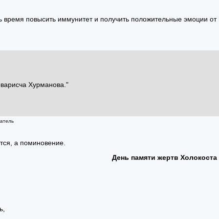
ть время повысить иммунитет и получить положительные эмоции от
оварисча Хурманова."
татель
тся, а поминовение.
День памяти жертв Холокоста
ь,