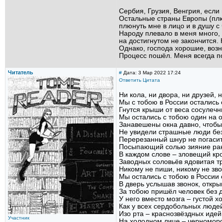
Сербия, Грузия, Венгрия, если
Остальные страны Европы (плю
плюнуть мне в лицо и в душу с
Народу плевало в меня много,
на достигнутом не закончится.
Однако, господа хорошие, возн
Процесс пошёл. Меня всегда п
Читатель
#
Дата: 3 Мар 2022 17:24
Ответить
Цитата
Ни кола, ни двора, ни друзей, 
Мы с тобою в России остались 
Гнутся крыши от веса сосулечн
Мы остались с тобою один на 
Занавешены окна давно, чтобы
Не увидели страшные люди без
Перерезанный шнур не погасит
Посыпающий солью зияние ра
В каждом слове – зловещий кр
Заводных соловьёв ядовитая т
Никому не пиши, никому не зво
Мы остались с тобою в России 
В дверь услышав звонок, откры
За тобою пришёл человек без 
У него вместо мозга – густой х
Как у всех сердобольных людей
Изо рта – краснозвёздных идей
Участник
На холодном лице – черноморс