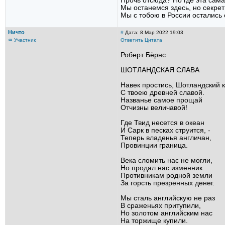
Прочь отсюда? Но где эта сам
Мы останемся здесь, но секрет
Мы с тобою в России остались 
Ничто
#
Дата: 8 Мар 2022 19:03
♒ Участник
Ответить
Цитата
Роберт Бёрнс
ШОТЛАНДСКАЯ СЛАВА
Навек простись, Шотландский 
С твоею древней славой.
Названье самое прощай
Отчизны величавой!
Где Твид несется в океан
И Сарк в песках струится, -
Теперь владенья англичан,
Провинции граница.
Века сломить нас не могли,
Но продал нас изменник
Противникам родной земли
За горсть презренных денег.
Мы сталь английскую не раз
В сраженьях притупили,
Но золотом английским нас
На торжище купили.