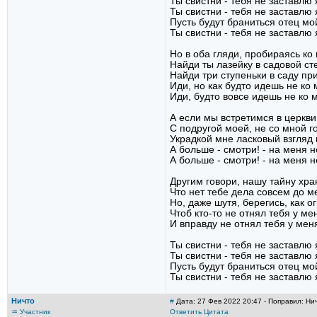
Ты свистни - тебя не заставлю 
Ты свистни - тебя не заставлю 
Пусть будут браниться отец мо
Ты свистни - тебя не заставлю 
Но в оба гляди, пробираясь ко
Найди ты лазейку в садовой ст
Найди три ступеньки в саду при
Иди, но как будто идешь не ко 
Иди, будто вовсе идешь не ко 
А если мы встретимся в церкви
С подругой моей, не со мной г
Украдкой мне ласковый взгляд 
А больше - смотри! - на меня н
А больше - смотри! - на меня н
Другим говори, нашу тайну хра
Что нет тебе дела совсем до м
Но, даже шутя, берегись, как ог
Чтоб кто-то не отнял тебя у ме
И вправду не отнял тебя у мен
Ты свистни - тебя не заставлю 
Ты свистни - тебя не заставлю 
Пусть будут браниться отец мо
Ты свистни - тебя не заставлю 
Ничто
#
Дата: 27 Фев 2022 20:47 - Поправил: Ни
♒ Участник
Ответить
Цитата