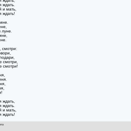
я ждать,
я ждать.
й и мать,
я ждать!
 мне.
ене,
 луне.
мне,
мне.
, смотри:
овори,
подари,
е смотри,
е смотри!
ня,
еня.
ня,
ня,
я!
я ждать,
я ждать.
й и мать,
я ждать!
что