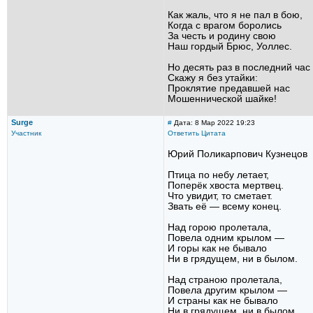
Как жаль, что я не пал в бою,
Когда с врагом боролись
За честь и родину свою
Наш гордый Брюс, Уоллес.
Но десять раз в последний час
Скажу я без утайки:
Проклятие предавшей нас
Мошеннической шайке!
Surge
#
Дата: 8 Мар 2022 19:23
Участник
Ответить
Цитата
Юрий Поликарпович Кузнецов
Птица по небу летает,
Поперёк хвоста мертвец.
Что увидит, то сметает.
Звать её — всему конец.
Над горою пролетала,
Повела одним крылом —
И горы как не бывало
Ни в грядущем, ни в былом.
Над страною пролетала,
Повела другим крылом —
И страны как не бывало
Ни в грядущем, ни в былом.