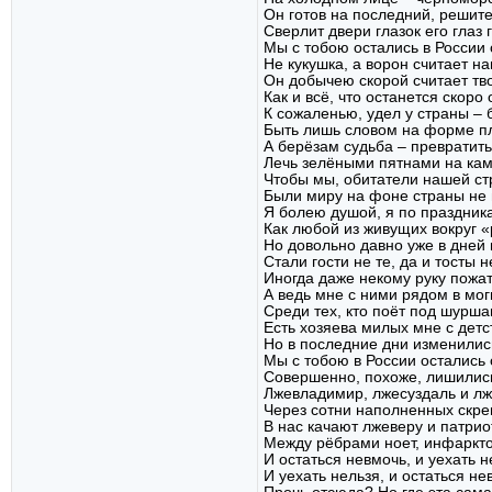
Он готов на последний, решит
Сверлит двери глазок его глаз 
Мы с тобою остались в России 
Не кукушка, а ворон считает на
Он добычею скорой считает тво
Как и всё, что останется скоро 
К сожаленью, удел у страны – 
Быть лишь словом на форме пл
А берёзам судьба – превратить
Лечь зелёными пятнами на ка
Чтобы мы, обитатели нашей ст
Были миру на фоне страны не 
Я болею душой, я по праздник
Как любой из живущих вокруг «
Но довольно давно уже в дней 
Стали гости не те, да и тосты н
Иногда даже некому руку пожат
А ведь мне с ними рядом в мог
Среди тех, кто поёт под шурш
Есть хозяева милых мне с детс
Но в последние дни изменилис
Мы с тобою в России остались 
Совершенно, похоже, лишилис
Лжевладимир, лжесуздаль и лж
Через сотни наполненных скре
В нас качают лжеверу и патри
Между рёбрами ноет, инфаркто
И остаться невмочь, и уехать н
И уехать нельзя, и остаться не