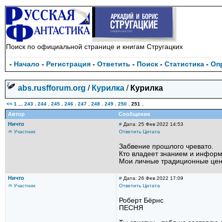
Поиск по официальной странице и книгам Стругацких
-
Начало
-
Регистрация
-
Ответить
-
Поиск
-
Статистика
-
Оп
abs.rusfforum.org
/
Курилка
/
Курилка
<<
1
...
243
.
244
.
245
.
246
.
247
.
248
.
249
.
250
.
251
.
Автор
Сообщение
Ничто
#
Дата: 25 Фев 2022 14:53
♒ Участник
Ответить
Цитата
Забвение прошлого чревато.
Кто владеет знанием и информ
Мои личные традиционные ценн
Ничто
#
Дата: 26 Фев 2022 17:09
♒ Участник
Ответить
Цитата
Роберт Бёрнс
ПЕСНЯ