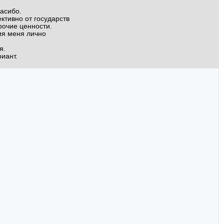
пасибо.
ктивно от государств
рочие ценности.
ия меня лично
я.
иант.