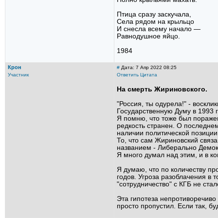
Птица сразу заскучала,
Села рядом на крыльцо
И снесла всему начало —
Равнодушное яйцо.
1984
Крон
#
Дата: 7 Апр 2022 08:25
Участник
Ответить
Цитата
На смерть Жириновского.
"Россия, ты одурела!" - воскл
Государственную Думу в 1993 г
Я помню, что тоже был поражен
редкость странен. О последнем
наличии политической позиции
То, что сам Жириновский связа
названием - Либерально Демок
Я много думал над этим, и в к
Я думаю, что по количеству пр
годов. Угроза разоблачения в
"сотрудничество" с КГБ не ста
Эта гипотеза непротиворечиво 
просто пропустил. Если так, б