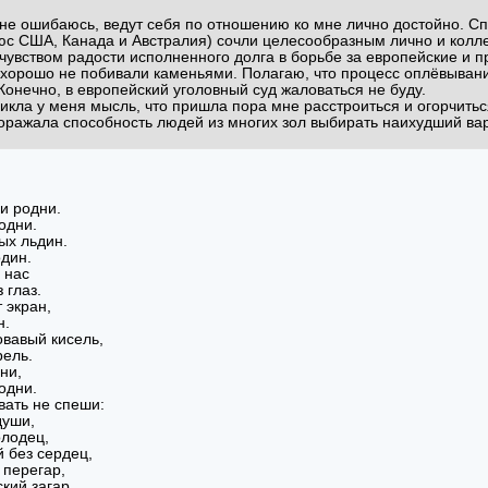
 не ошибаюсь, ведут себя по отношению ко мне лично достойно. С
с США, Канада и Австралия) сочли целесообразным лично и колле
 чувством радости исполненного долга в борьбе за европейские и п
 хорошо не побивали каменьями. Полагаю, что процесс оплёвыван
 Конечно, в европейский уголовный суд жаловаться не буду.
икла у меня мысль, что пришла пора мне расстроиться и огорчитьс
оражала способность людей из многих зол выбирать наихудший вар
ни родни.
одни.
ых льдин.
один.
 нас
 глаз.
 экран,
н.
овавый кисель,
рель.
ни,
одни.
вать не спеши:
души,
олодец,
 без сердец,
 перегар,
кий загар,