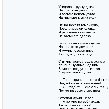
Увидала струйку дыма,
На пригорке дом стоит,
И весьма невозмутимо
На крыльце мужик сидит.
Птица нехотя взмахнула,
Повела крылом слегка
И рассеянно взглянула
Из большого далека.
Видит ту же струйку дыма,
На пригорке дом стоит,
И мужик невозмутимо
Как сидел, так и сидит.
С диким криком распластала
Крылья шумные над ним,
В клочья воздух разметала,
А мужик невозмутим.
— Ты, — кричит, — хотя бы гля
Над тобой — всему конец!
— Он глядит! — сказал и гряну
Прямо на землю мертвец.
Отвечал мужик, зевая:
— А по мне на всё чихать!
Ты чего такая злая?
Полно крыльями махать.