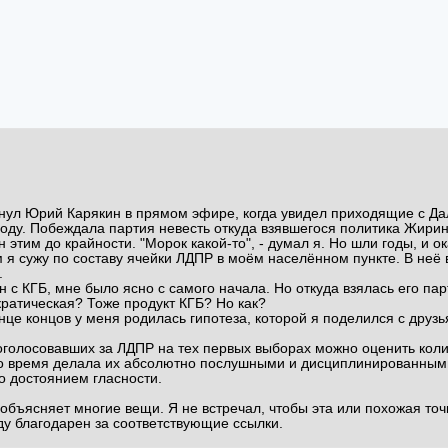
икнул Юрий Карякин в прямом эфире, когда увидел приходящие с Да
оду. Побеждала партия невесть откуда взявшегося политика Жирин
 этим до крайности. "Морок какой-то", - думал я. Но шли годы, и о
 я сужу по составу ячейки ЛДПР в моём населённом пункте. В неё 
.
н с КГБ, мне было ясно с самого начала. Но откуда взялась его п
ратическая? Тоже продукт КГБ? Но как?
онце концов у меня родилась гипотеза, которой я поделился с друзь
оголосовавших за ЛДПР на тех первых выборах можно оценить количе
 то время делала их абсолютно послушными и дисциплинированными.
ло достоянием гласности.
объясняет многие вещи. Я не встречал, чтобы эта или похожая точк
уду благодарен за соответствующие ссылки.