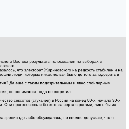
льнего Востока результаты голосования на выборах в
овского.
казалось, что электорат Жириновского на редкость стабилен и на
вошли люди, которых никак нельзя было до того заподозрить в
артия? Да ещё с таким подозрительным и явно спойлерным
ями, но понимания тогда не встретил.
ство сексотов (стукачей) в России на конец 80-х, начало 90-х
 Они проголосовали бы хоть за черта с рогами, лишь бы их
а зрения где-либо обсуждалась, но вполне допускаю, что я