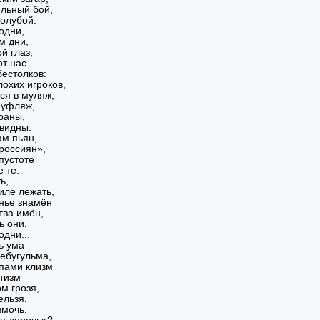
ельный бой,
голубой.
одни,
м дни,
й глаз,
от нас.
бестолков:
охих игроков,
ся в муляж,
муфляж,
раны,
видны.
ам пьян,
россиян»,
пустоте
е те.
ь,
иле лежать,
анье знамён
тва имён,
ь они.
одни...
ь ума
ебугульма,
пами клизм
отизм
м грозя,
ельзя.
вмочь.